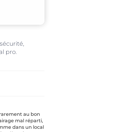
sécurité,
l pro.
t rarement au bon
airage mal réparti,
omme dans un local