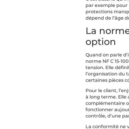
par exemple pour r
protections manqua
dépend de l’âge du
La norme 
option
Quand on parle d’in
norme NF C 15-100 
tension. Elle défi
l’organisation du t
certaines pièces c
Pour le client, l’en
à long terme. Elle 
complémentaire ou
fonctionner aujou
contrôle, d’une p
La conformité ne v