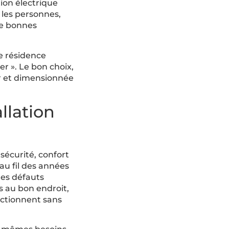
tion électrique
e les personnes,
de bonnes
e résidence
er ». Le bon choix,
ur et dimensionnée
llation
 sécurité, confort
 au fil des années
es défauts
es au bon endroit,
nctionnent sans