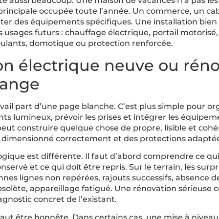
pte aussi beaucoup. Une maison de vacances n’a pas l
principale occupée toute l’année. Un commerce, un cabi
nter des équipements spécifiques. Une installation bien 
s usages futurs : chauffage électrique, portail motorisé
oulants, domotique ou protection renforcée.
ion électrique neuve ou réno
hange
avail part d’une page blanche. C’est plus simple pour orga
ints lumineux, prévoir les prises et intégrer les équip
peut construire quelque chose de propre, lisible et cohé
e dimensionné correctement et des protections adaptée
logique est différente. Il faut d’abord comprendre ce qui
nservé et ce qui doit être repris. Sur le terrain, les surp
nnes lignes non repérées, rajouts successifs, absence de
obsolète, appareillage fatigué. Une rénovation sérieu
agnostic concret de l’existant.
l faut être honnête. Dans certains cas, une mise à niveau p