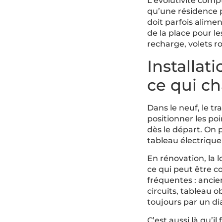
L’évolutivité com
qu’une résidence 
doit parfois alime
de la place pour le
recharge, volets r
Installat
ce qui c
Dans le neuf, le tr
positionner les po
dès le départ. On 
tableau électriqu
En rénovation, la 
ce qui peut être co
fréquentes : ancie
circuits, tableau 
toujours par un di
C’est aussi là qu’i