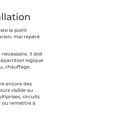
llation
ste le point
 ancien, mal repéré
nécessaire. Il doit
répartition logique
au, chauffage,
re encore des
urs visible au
tiprises, circuits
r ou remettre à
x