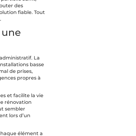
jouter des
lution fiable. Tout
.
s une
administratif. La
nstallations basse
mal de prises,
xigences propres à
s et facilite la vie
 de rénovation
ut sembler
nt lors d’un
 chaque élément a