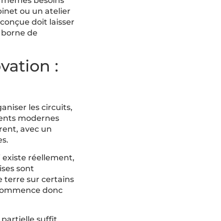
es mêmes besoins
net ou un atelier
conçue doit laisser
, borne de
vation :
niser les circuits,
ements modernes
rent, avec un
s.
 existe réellement,
rises sont
 terre sur certains
se commence donc
artielle suffit,