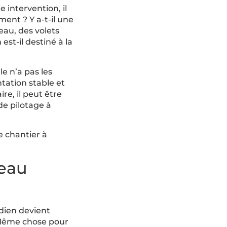
 intervention, il
ent ? Y a-t-il une
eau, des volets
est-il destiné à la
e n’a pas les
tation stable et
re, il peut être
de pilotage à
e chantier à
veau
idien devient
. Même chose pour