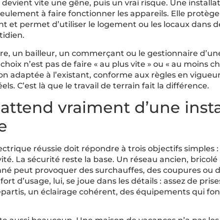
 devient vite une gêne, puis un vrai risque. Une installa
seulement à faire fonctionner les appareils. Elle protèg
nt et permet d’utiliser le logement ou les locaux dans 
tidien.
re, un bailleur, un commerçant ou le gestionnaire d’un
choix n’est pas de faire « au plus vite » ou « au moins ch
tion adaptée à l’existant, conforme aux règles en vigue
els. C’est là que le travail de terrain fait la différence.
attend vraiment d’une insta
e
ectrique réussie doit répondre à trois objectifs simples :
ité. La sécurité reste la base. Un réseau ancien, bricolé
né peut provoquer des surchauffes, des coupures ou d
rt d’usage, lui, se joue dans les détails : assez de pris
répartis, un éclairage cohérent, des équipements qui fo