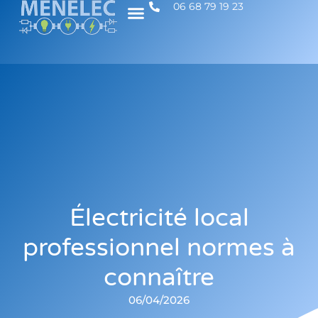
06 68 79 19 23
Électricité local
professionnel normes à
connaître
06/04/2026