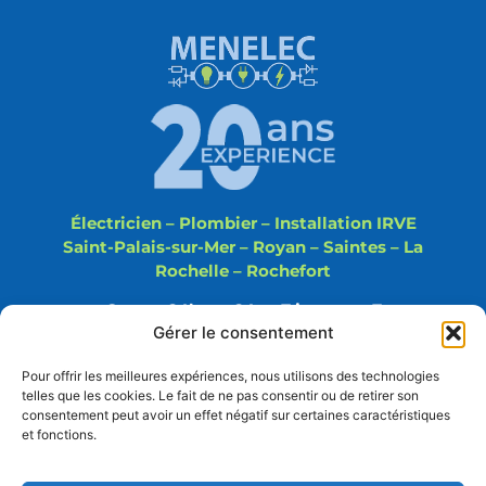
Électricien – Plombier – Installation IRVE
Saint-Palais-sur-Mer – Royan – Saintes – La
Rochelle – Rochefort
Ouvert 24h sur 24 et 7 jours sur 7
Gérer le consentement
Installations, rénovations et dépannages en
électricité, domotique et plomberie. Des solutions
Pour offrir les meilleures expériences, nous utilisons des technologies
fiables et conformes aux normes pour votre
telles que les cookies. Le fait de ne pas consentir ou de retirer son
consentement peut avoir un effet négatif sur certaines caractéristiques
confort et votre sécurité
et fonctions.
Email: jeanmenz72@gmail.com